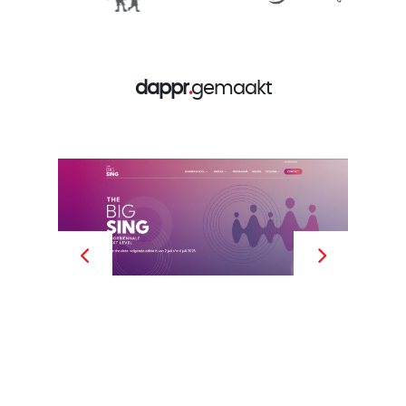
dappr
.
gemaakt