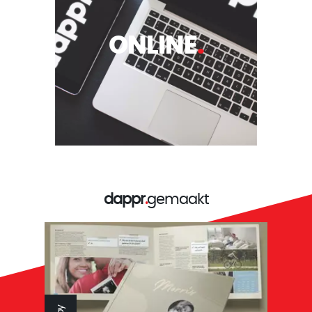
ONLINE
.
dappr
.
gemaakt
Reys tandtechniek