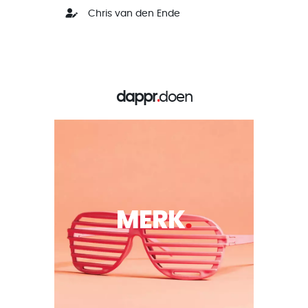
Chris van den Ende
dappr
.
doen
MERK
.