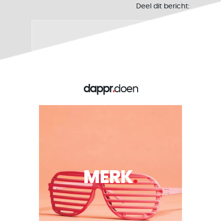
Deel dit bericht:
dappr
.
doen
MERK
.