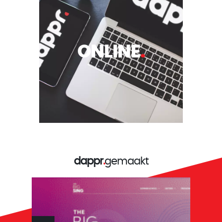
ONLINE
.
dappr
.
gemaakt