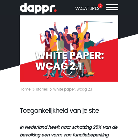
2
VACATURES
WHITE PAPER:
WCAG 2.1
Home
stories
white paper: wcag 2.1
Toegankelijkheid van je site
In Nederland heeft naar schatting 25% van de
bevolking een vorm van functiebeperking.