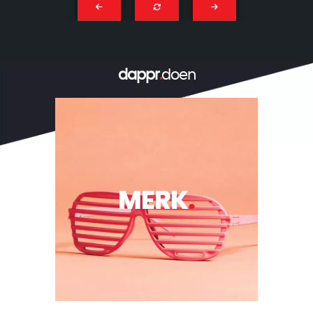
dappr
.
doen
MERK
.