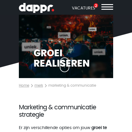
2
VACATURES
GROEI
REALISEREN
Home
merk
marketing & communicatie
Marketing & communicatie
strategie
Er zijn verschillende opties om jouw
groei te