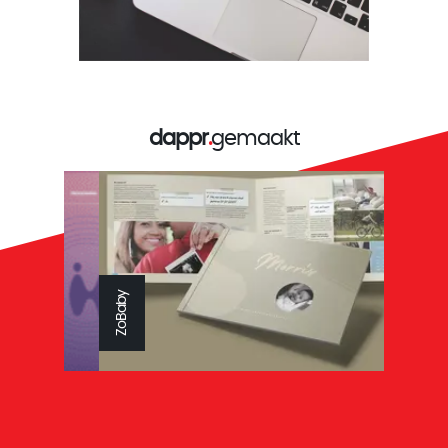
dappr
.
gemaakt
Reys tandtechniek
ZoBaby