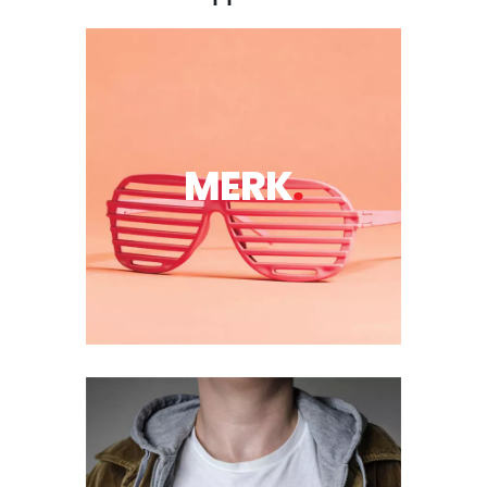
MERK
.