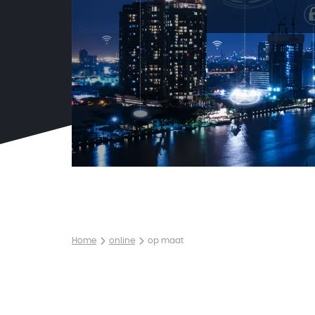
Home
online
op maat