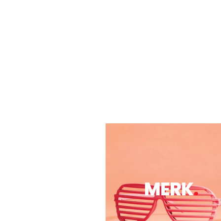
MERK
.