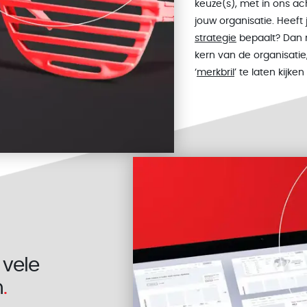
keuze(s), met in ons ac
jouw organisatie. Heeft
strategie
bepaalt? Dan 
kern van de organisatie
‘
merkbril
’ te laten kijk
vele
n