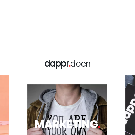
dappr
.
doen
MARKETING
.