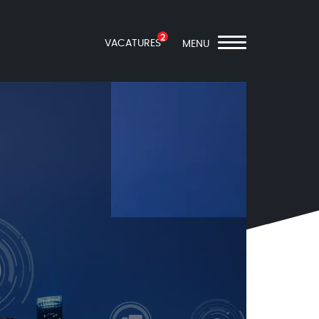
2
VACATURES
MENU