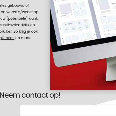
 alles gebouwd of
j de website/webshop
ouw (potentiële) klant,
bruiksvriendelijk en
ruiker. Zo krijg je ook
plicaties
op maat.
 Neem contact op!