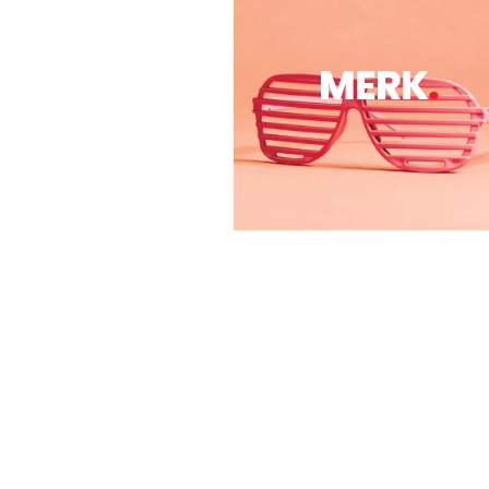
MERK
.