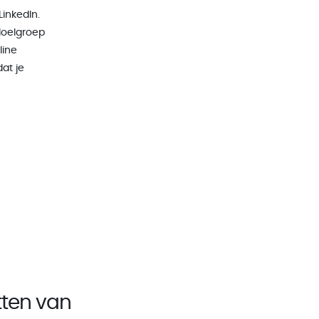
LinkedIn.
doelgroep
line
at je
etten van