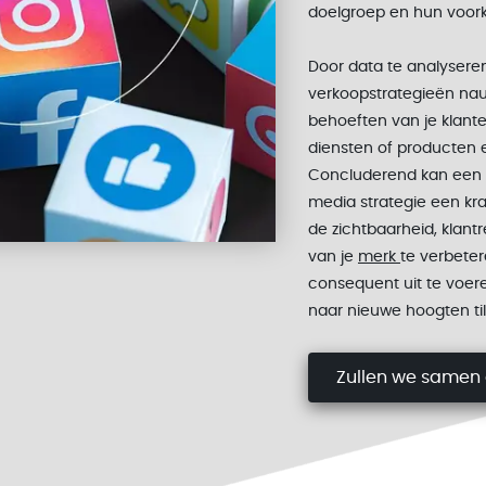
doelgroep en hun voor
Door data te analyseren
verkoopstrategieën na
behoeften van je klanten.
diensten of producten e
Concluderend kan een 
media strategie een kra
de zichtbaarheid, klantr
van je
merk
te verbeter
consequent uit te voer
naar nieuwe hoogten till
Zullen we samen 