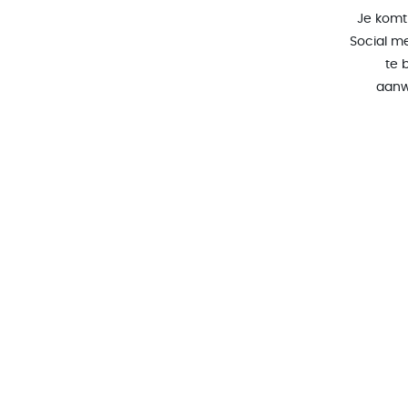
Je komt 
Social m
te 
aanw