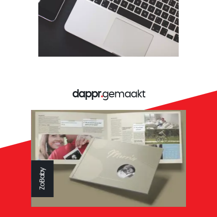
dappr
.
gemaakt
Reys tandtechniek
ZoBaby