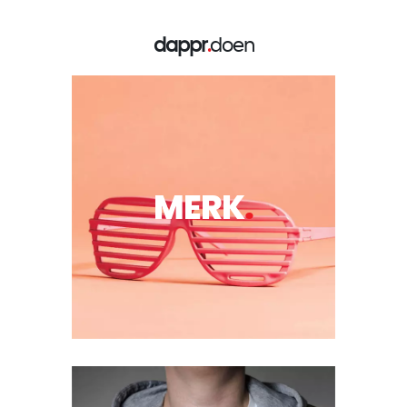
dappr
.
doen
MERK
.