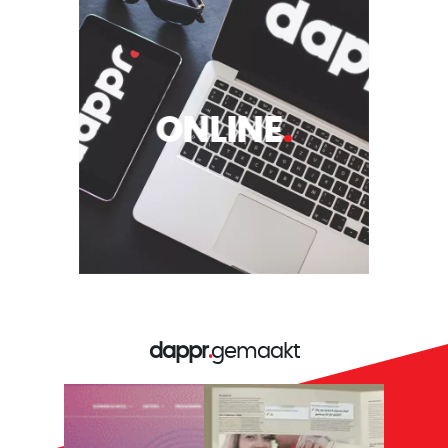
ONLINE
.
dappr
.
gemaakt