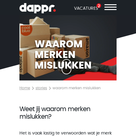
2
VACATURES
WAAROM
MERKEN
MISLUKKEN
Home
stories
waarom merken mislukken
Weet jij waarom merken
mislukken?
Het is vaak lastig te verwoorden wat je merk